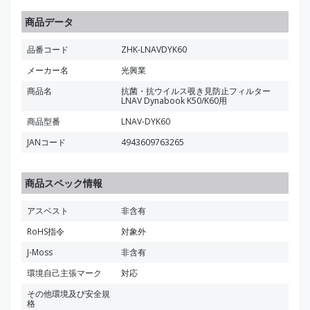
商品データ
品番コード
ZHK-LNAVDYK60
メーカー名
光興業
商品名
抗菌・抗ウイルス覗き見防止フィルター
LNAV Dynabook K50/K60用
商品型番
LNAV-DYK60
JANコード
4943609763265
商品スペック情報
アスベスト
非含有
RoHS指令
対象外
J-Moss
非含有
環境自己主張マーク
対応
その他環境及び安全規
格