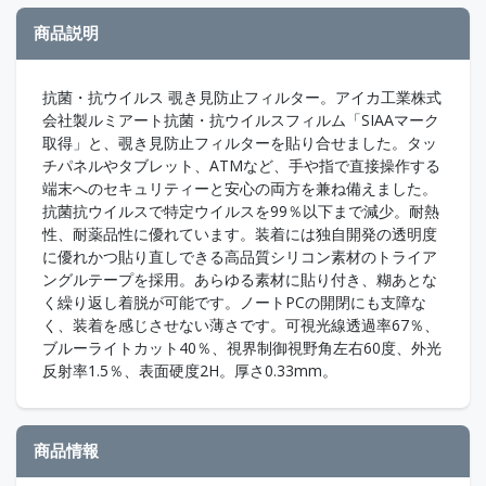
商品説明
抗菌・抗ウイルス 覗き見防止フィルター。アイカ工業株式
会社製ルミアート抗菌・抗ウイルスフィルム「SIAAマーク
取得」と、覗き見防止フィルターを貼り合せました。タッ
チパネルやタブレット、ATMなど、手や指で直接操作する
端末へのセキュリティーと安心の両方を兼ね備えました。
抗菌抗ウイルスで特定ウイルスを99％以下まで減少。耐熱
性、耐薬品性に優れています。装着には独自開発の透明度
に優れかつ貼り直しできる高品質シリコン素材のトライア
ングルテープを採用。あらゆる素材に貼り付き、糊あとな
く繰り返し着脱が可能です。ノートPCの開閉にも支障な
く、装着を感じさせない薄さです。可視光線透過率67％、
ブルーライトカット40％、視界制御視野角左右60度、外光
反射率1.5％、表面硬度2H。厚さ0.33mm。
商品情報