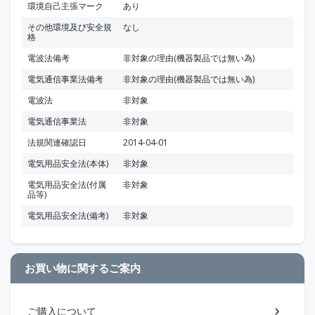
環境自己主張マーク
あり
その他環境及び安全規
なし
格
電波法備考
非対象の理由(機器製品では無い為)
電気通信事業法備考
非対象の理由(機器製品では無い為)
電波法
非対象
電気通信事業法
非対象
法規関連確認日
2014-04-01
電気用品安全法(本体)
非対象
電気用品安全法(付属
非対象
品等)
電気用品安全法(備考)
非対象
お買い物に関するご案内
ご購入について