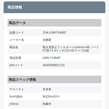
商品情報
商品データ
品番コード
ZHK-LNW154N8T
メーカー名
光興業
商品名
覗き見防止フィルター Looknon-N8 ノート
PC用 15.4インチ(16:10) テープ仕様
商品型番
LNW-154N8T
JANコード
4943609652125
商品スペック情報
アスベスト
非含有
RoHS指令
対応RoHS10
J-Moss
対象外