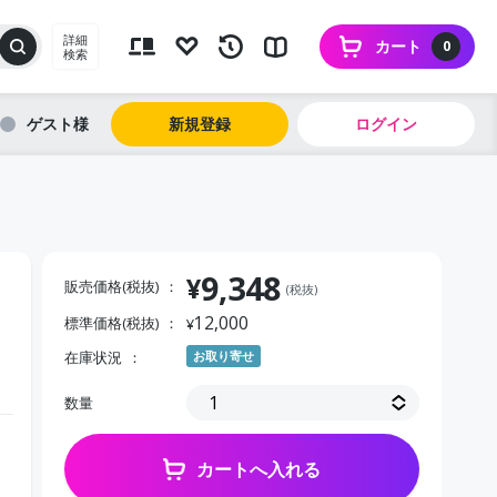
詳細
カート
0
検索
ゲスト
新規登録
ログイン
9,348
¥
販売価格(税抜)
(税抜)
12,000
標準価格(税抜)
¥
在庫状況
お取り寄せ
数量
カートへ入れる