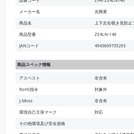
品番コード
ZHK-ZE4LN140
メーカー名
光興業
商品名
上下左右覗き見防止フィル
商品型番
ZE4LN-140
JANコード
4943609735293
商品スペック情報
アスベスト
非含有
RoHS指令
対象外
J-Moss
非含有
環境自己主張マーク
対応
その他環境及び安全規格