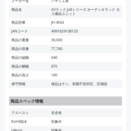
メーカー名
ハヤミ工産
商品名
AVラック Joltシリーズ オーディオラック ヨ
コ連結ユニット
商品型番
JH-4563
JANコード
4991829108120
商品の重量
36,000
商品の容量
77,760
商品の縦幅
640
商品の横幅
675
商品の高さ
180
保守情報
保証はナシ、初期不良対応、応相談
商品スペック情報
アスベスト
非含有
RoHS指令
対象外
J-Moss
対象外