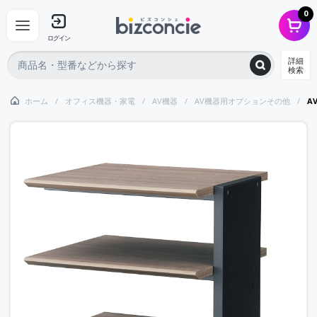
0
ログイン
詳細
検索
ホーム
オフィス機器・家電
AV機器
AV機器用オプションその他
A