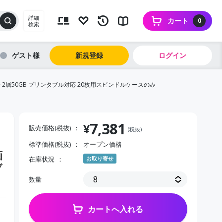
詳細
カート
0
検索
ゲスト
新規登録
ログイン
分 2層50GB プリンタブル対応 20枚用スピンドルケースのみ
7,381
¥
販売価格(税抜)
(税抜)
標準価格(税抜)
オープン価格
画
在庫状況
お取り寄せ
ブ
数量
カートへ入れる