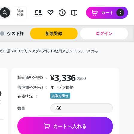
詳細
カート
0
検索
ゲスト
新規登録
ログイン
0分 2層50GB プリンタブル対応 10枚用スピンドルケースのみ
3,336
¥
販売価格(税抜)
(税抜)
標準価格(税抜)
オープン価格
録
在庫状況
お取り寄せ
タ
数量
カートへ入れる