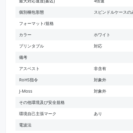
最大対応速度(書込)
4倍速
個別梱包形態
スピンドルケースの
フォーマット/規格
カラー
ホワイト
プリンタブル
対応
備考
アスベスト
非含有
RoHS指令
対象外
J-Moss
対象外
その他環境及び安全規格
環境自己主張マーク
あり
電波法