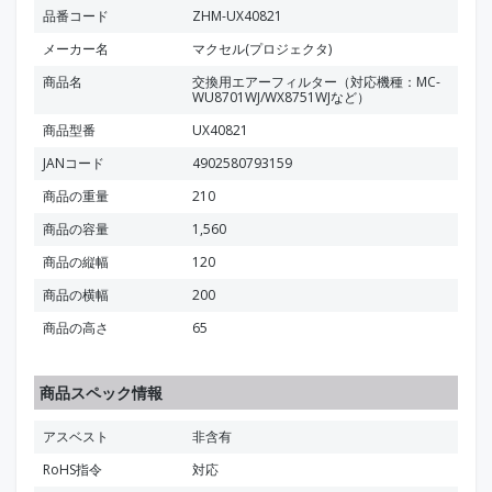
品番コード
ZHM-UX40821
メーカー名
マクセル(プロジェクタ)
商品名
交換用エアーフィルター（対応機種：MC-
WU8701WJ/WX8751WJなど）
商品型番
UX40821
JANコード
4902580793159
商品の重量
210
商品の容量
1,560
商品の縦幅
120
商品の横幅
200
商品の高さ
65
商品スペック情報
アスベスト
非含有
RoHS指令
対応