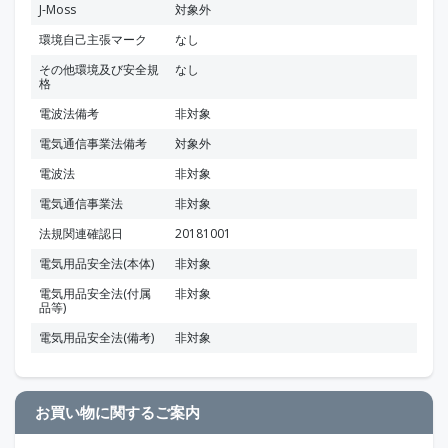
J-Moss
対象外
環境自己主張マーク
なし
その他環境及び安全規
なし
格
電波法備考
非対象
電気通信事業法備考
対象外
電波法
非対象
電気通信事業法
非対象
法規関連確認日
20181001
電気用品安全法(本体)
非対象
電気用品安全法(付属
非対象
品等)
電気用品安全法(備考)
非対象
お買い物に関するご案内