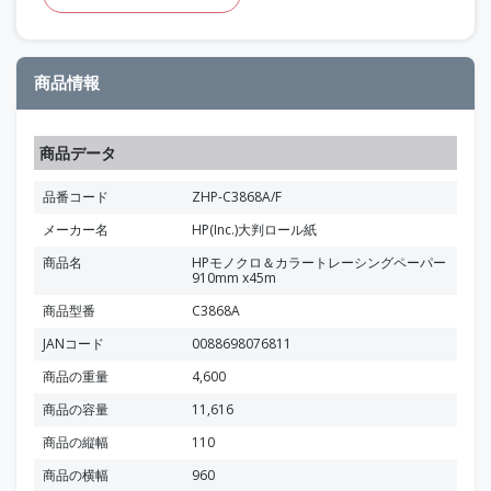
商品情報
商品データ
品番コード
ZHP-C3868A/F
メーカー名
HP(Inc.)大判ロール紙
商品名
HPモノクロ＆カラートレーシングペーパー
910mm x45m
商品型番
C3868A
JANコード
0088698076811
商品の重量
4,600
商品の容量
11,616
商品の縦幅
110
商品の横幅
960