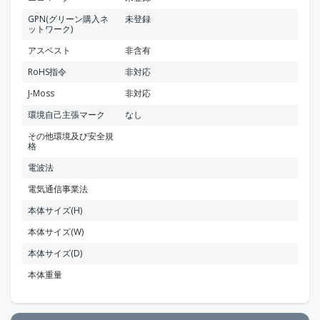
GPN(グリーン購入ネ
未登録
ットワーク)
アスベスト
非含有
RoHS指令
非対応
J-Moss
非対応
環境自己主張マーク
なし
その他環境及び安全規
格
電波法
電気通信事業法
本体サイズ(H)
本体サイズ(W)
本体サイズ(D)
本体重量