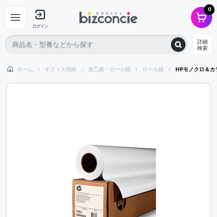
0
ログイン
詳細
検索
ホーム
オフィス用紙
加工紙・ロール紙
ロール紙
HPモノクロ＆カラ