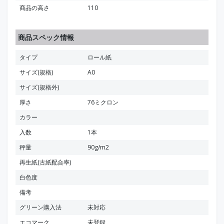
商品の高さ
110
商品スペック情報
タイプ
ロール紙
サイズ(規格)
A0
サイズ(規格外)
厚さ
76ミクロン
カラー
入数
1本
秤量
90g/m2
再生紙(古紙配合率)
白色度
備考
グリーン購入法
未対応
エコマーク
未登録