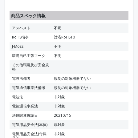
商品スペック情報
アスベスト
不明
RoHS指令
対応RoHS10
J-Moss
不明
環境自己主張マーク
不明
その他環境及び安全規
格
電波法備考
規制の対象機器でない
電気通信事業法備考
規制の対象機器でない
電波法
非対象
電気通信事業法
非対象
法規関連確認日
20210715
電気用品安全法(本体)
非対象
電気用品安全法(付属
非対象