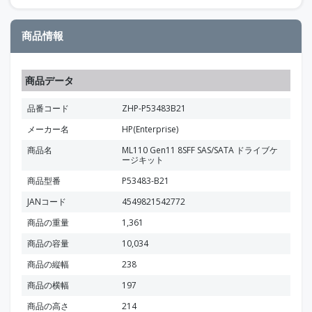
商品情報
商品データ
品番コード
ZHP-P53483B21
メーカー名
HP(Enterprise)
商品名
ML110 Gen11 8SFF SAS/SATA ドライブケ
ージキット
商品型番
P53483-B21
JANコード
4549821542772
商品の重量
1,361
商品の容量
10,034
商品の縦幅
238
商品の横幅
197
商品の高さ
214