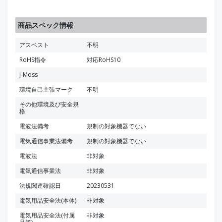
商品スペック情報
アスベスト
不明
RoHS指令
対応RoHS10
J-Moss
環境自己主張マーク
不明
その他環境及び安全規
格
電波法備考
規制の対象機器でない
電気通信事業法備考
規制の対象機器でない
電波法
非対象
電気通信事業法
非対象
法規関連確認日
20230531
電気用品安全法(本体)
非対象
電気用品安全法(付属
非対象