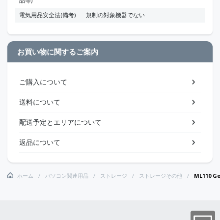
品等)
電気用品安全法(備考)
規制の対象機器でない
お買い物に関するご案内
ご購入について
送料について
配送予定とエリアについて
返品について
ホーム
パソコン関連用品
ストレージ
ストレージその他
ML110 