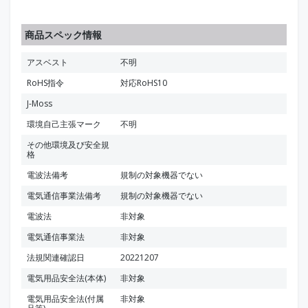
商品スペック情報
アスベスト
不明
RoHS指令
対応RoHS10
J-Moss
環境自己主張マーク
不明
その他環境及び安全規
格
電波法備考
規制の対象機器でない
電気通信事業法備考
規制の対象機器でない
電波法
非対象
電気通信事業法
非対象
法規関連確認日
20221207
電気用品安全法(本体)
非対象
電気用品安全法(付属
非対象