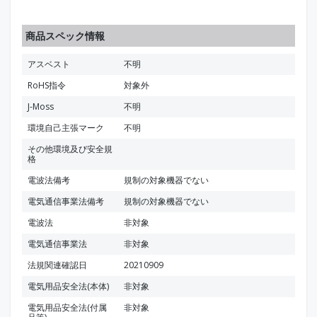
商品スペック情報
アスベスト
不明
RoHS指令
対象外
J-Moss
不明
環境自己主張マーク
不明
その他環境及び安全規
格
電波法備考
規制の対象機器でない
電気通信事業法備考
規制の対象機器でない
電波法
非対象
電気通信事業法
非対象
法規関連確認日
20210909
電気用品安全法(本体)
非対象
電気用品安全法(付属
非対象