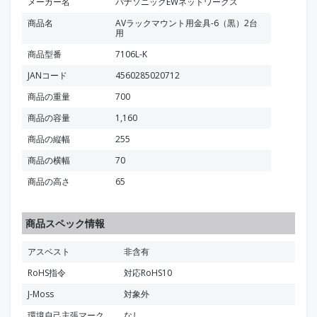
メーカー名
パナソニックEWネットワークス
商品名
AVラックマウント用金具-6（黒）2台
用
商品型番
7106L-K
JANコード
4560285020712
商品の重量
700
商品の容量
1,160
商品の縦幅
255
商品の横幅
70
商品の高さ
65
商品スペック情報
アスベスト
非含有
RoHS指令
対応RoHS10
J-Moss
対象外
環境自己主張マーク
なし