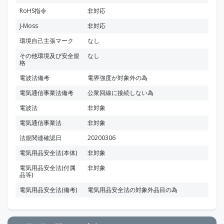
RoHS指令
非対応
J-Moss
非対応
環境自己主張マーク
なし
その他環境及び安全規
なし
格
電波法備考
電界強度が対象外の為
電気通信事業法備考
公衆回線に接続しない為
電波法
非対象
電気通信事業法
非対象
法規関連確認日
20200306
電気用品安全法(本体)
非対象
電気用品安全法(付属
非対象
品等)
電気用品安全法(備考)
電気用品安全法の対象外品目の為