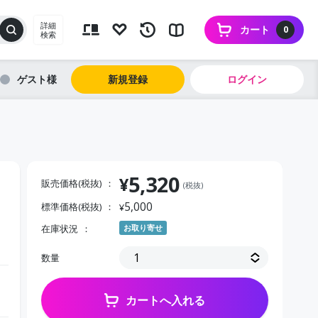
詳細
カート
0
検索
ゲスト
新規登録
ログイン
5,320
¥
販売価格(税抜)
(税抜)
5,000
標準価格(税抜)
¥
在庫状況
お取り寄せ
数量
カートへ入れる