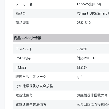
メーカー名
Lenovo(旧IBM)
商品名
*Smart-UPS/Sma
商品型番
23K1312
商品スペック情報
アスベスト
非含有
RoHS指令
対応RoHS10
J-Moss
対象外
環境自己主張マーク
なし
その他環境及び安全規格
電波法備考
無線機器非搭載の為
電気通信事業法備考
公衆回線に直接接続