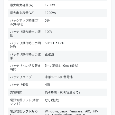
最大出力容量(W)
1200W
最大出力容量(VA)
1200VA
バックアップ時間(フ
5分
ル負荷時)
バッテリ動作時出力電
100V
圧
バッテリ動作時出力周
50/60Hz ±2%
波数
バッテリ動作時出力波
正弦波
形
バッテリへの切り替え
5ms (通常), 10ms (最大)
時間
バッテリタイプ
小形シール鉛蓄電池
バッテリ個数
4個
充電時間
約4 時間（90%容量まで）
電源管理ソフト(添付
なし(別売)
ソフト)
電源管理ソフト対応
Windows, Linux、Vmware、AIX、HP-
OS
UX、Oracle Solaris、MacOS