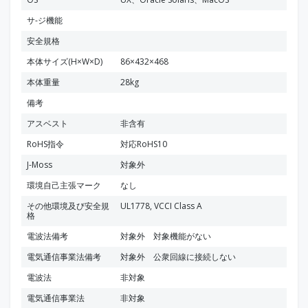
サ-ジ機能
安全規格
本体サイズ(H×W×D)
86×432×468
本体重量
28kg
備考
アスベスト
非含有
RoHS指令
対応RoHS10
J-Moss
対象外
環境自己主張マーク
なし
その他環境及び安全規
UL1778, VCCI Class A
格
電波法備考
対象外 対象機能がない
電気通信事業法備考
対象外 公衆回線に接続しない
電波法
非対象
電気通信事業法
非対象