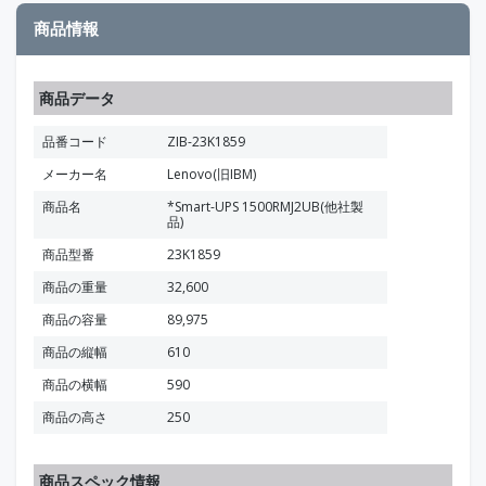
商品情報
商品データ
品番コード
ZIB-23K1859
メーカー名
Lenovo(旧IBM)
商品名
*Smart-UPS 1500RMJ2UB(他社製
品)
商品型番
23K1859
商品の重量
32,600
商品の容量
89,975
商品の縦幅
610
商品の横幅
590
商品の高さ
250
商品スペック情報