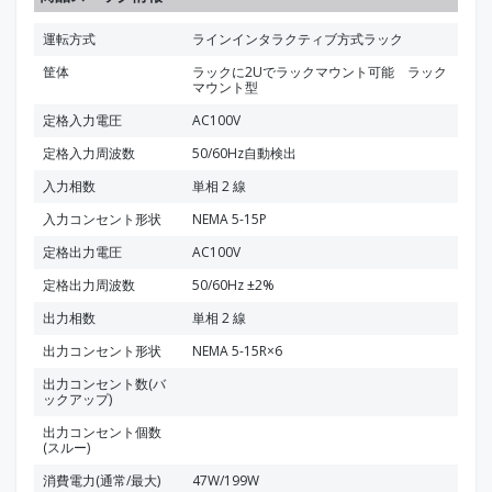
運転方式
ラインインタラクティブ方式ラック
筐体
ラックに2Uでラックマウント可能 ラック
マウント型
定格入力電圧
AC100V
定格入力周波数
50/60Hz自動検出
入力相数
単相 2 線
入力コンセント形状
NEMA 5-15P
定格出力電圧
AC100V
定格出力周波数
50/60Hz ±2%
出力相数
単相 2 線
出力コンセント形状
NEMA 5-15R×6
出力コンセント数(バ
ックアップ)
出力コンセント個数
(スルー)
消費電力(通常/最大)
47W/199W