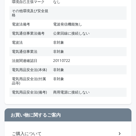
環境自己主張マーク
なし
その他環境及び安全規
格
電波法備考
電波発信機能無し
電気通信事業法備考
公衆回線に接続しない
電波法
非対象
電気通信事業法
非対象
法規関連確認日
20110722
電気用品安全法(本体)
非対象
電気用品安全法(付属
非対象
品等)
電気用品安全法(備考)
商用電源に接続しない
お買い物に関するご案内
ご購入について