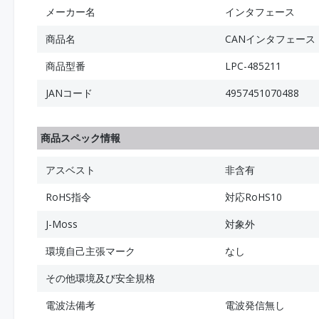
メーカー名
インタフェース
商品名
CANインタフェース
商品型番
LPC-485211
JANコード
4957451070488
商品スペック情報
アスベスト
非含有
RoHS指令
対応RoHS10
J-Moss
対象外
環境自己主張マーク
なし
その他環境及び安全規格
電波法備考
電波発信無し