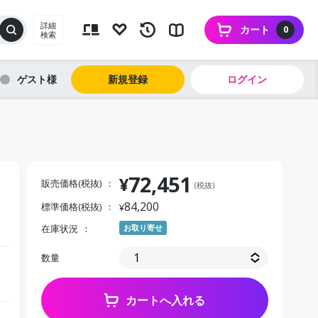
詳細
カート
0
検索
ゲスト
新規登録
ログイン
72,451
¥
販売価格(税抜)
(税抜)
84,200
標準価格(税抜)
¥
在庫状況
お取り寄せ
数量
カートへ入れる