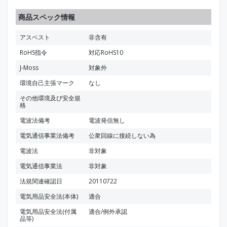
商品スペック情報
アスベスト
非含有
RoHS指令
対応RoHS10
J-Moss
対象外
環境自己主張マーク
なし
その他環境及び安全規
格
電波法備考
電波発信無し
電気通信事業法備考
公衆回線に接続しない為
電波法
非対象
電気通信事業法
非対象
法規関連確認日
20110722
電気用品安全法(本体)
適合
電気用品安全法(付属
適合/例外承認
品等)