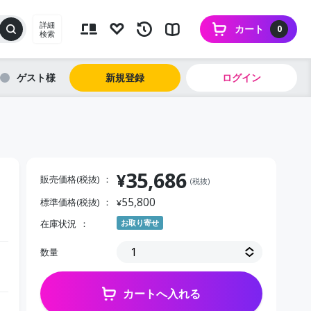
詳細
カート
0
検索
ゲスト
新規登録
ログイン
35,686
¥
販売価格(税抜)
(税抜)
55,800
標準価格(税抜)
¥
在庫状況
お取り寄せ
数量
カートへ入れる