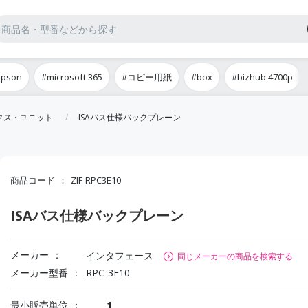
epson
#microsoft 365
#コピー用紙
#box
#bizhub 4700p
ックス・ユニット
ISAバス仕様バックプレーン
商品コード
ZIF-RPC3E10
ISAバス仕様バックプレーン
メーカー
インタフェース
同じメーカーの商品を検索する
メーカー型番
RPC-3E10
最小販売単位
1