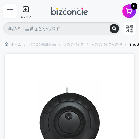
0
ログイン
詳細
検索
ホーム
パソコン関連用品
入力デバイス
入力デバイスその他
Shu