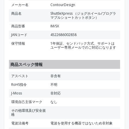
メーカー名
ContourDesign
商品名
ShuttleXpress （ジョグホイール/プログラ
マブルショートカットボタン）
商品型番
IM/SX
JANコード
4522686002858
保守情報
1年保証、センドバック方式、サポートは
ユーザー専用メールでのご対応になります
商品スペック情報
アスベスト
非含有
RoHS指令
不明
J-Moss
非対応
環境自己主張マーク
なし
その他環境及び安全規
格
電波法備考
電波を使用する機器ではないため非対象