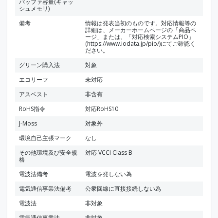
バッファ容量(キャッ
シュメモリ)
備考
情報は発表当初のものです。対応情報等の
詳細は、メーカーホームページの「商品ペ
ージ」または、「対応検索システムPIO」
(https://www.iodata.jp/pio/)にてご確認く
ださい。
グリーン購入法
対象
エコリーフ
未対応
アスベスト
非含有
RoHS指令
対応RoHS10
J-Moss
対象外
環境自己主張マーク
なし
その他環境及び安全規
対応 VCCI Class B
格
電波法備考
電波を発しない為
電気通信事業法備考
公衆回線に直接接続しない為
電波法
非対象
電気通信事業法
非対象