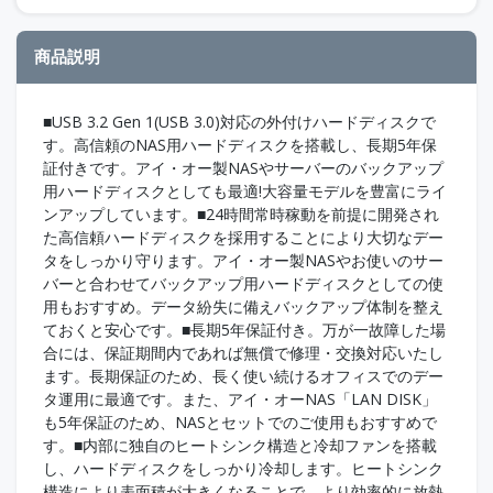
商品説明
■USB 3.2 Gen 1(USB 3.0)対応の外付けハードディスクで
す。高信頼のNAS用ハードディスクを搭載し、長期5年保
証付きです。アイ・オー製NASやサーバーのバックアップ
用ハードディスクとしても最適!大容量モデルを豊富にライ
ンアップしています。■24時間常時稼動を前提に開発され
た高信頼ハードディスクを採用することにより大切なデー
タをしっかり守ります。アイ・オー製NASやお使いのサー
バーと合わせてバックアップ用ハードディスクとしての使
用もおすすめ。データ紛失に備えバックアップ体制を整え
ておくと安心です。■長期5年保証付き。万が一故障した場
合には、保証期間内であれば無償で修理・交換対応いたし
ます。長期保証のため、長く使い続けるオフィスでのデー
タ運用に最適です。また、アイ・オーNAS「LAN DISK」
も5年保証のため、NASとセットでのご使用もおすすめで
す。■内部に独自のヒートシンク構造と冷却ファンを搭載
し、ハードディスクをしっかり冷却します。ヒートシンク
構造により表面積が大きくなることで、より効率的に放熱