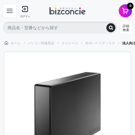
0
ログイン
詳細
検索
ホーム
パソコン関連用品
ストレージ
外付ハードディスク
法人向け 