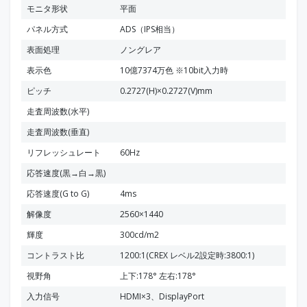
モニタ形状
平面
パネル方式
ADS（IPS相当）
表面処理
ノングレア
表示色
10億7374万色 ※10bit入力時
ピッチ
0.2727(H)×0.2727(V)mm
走査周波数(水平)
走査周波数(垂直)
リフレッシュレート
60Hz
応答速度(黒→白→黒)
応答速度(G to G)
4ms
解像度
2560×1440
輝度
300cd/m2
コントラスト比
1200:1(CREX レベル2設定時:3800:1)
視野角
上下:178° 左右:178°
入力信号
HDMI×3、DisplayPort