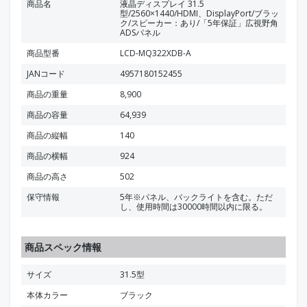
商品名
液晶ディスプレイ 31.5
型/2560×1440/HDMI、DisplayPort/ブラッ
ク/スピーカー：あり/「5年保証」広視野角
ADSパネル
商品型番
LCD-MQ322XDB-A
JANコード
4957180152455
商品の重量
8,900
商品の容量
64,939
商品の縦幅
140
商品の横幅
924
商品の高さ
502
保守情報
5年※パネル、バックライトを含む。ただ
し、使用時間は30000時間以内に限る。
商品スペック情報
サイズ
31.5型
本体カラー
ブラック