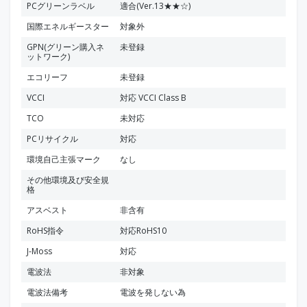
PCグリーンラベル
適合(Ver.13★★☆)
国際エネルギースター
対象外
GPN(グリーン購入ネ
未登録
ットワーク)
エコリーフ
未登録
VCCI
対応 VCCI Class B
TCO
未対応
PCリサイクル
対応
環境自己主張マーク
なし
その他環境及び安全規
格
アスベスト
非含有
RoHS指令
対応RoHS10
J-Moss
対応
電波法
非対象
電波法備考
電波を発しない為