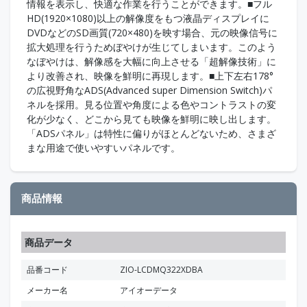
情報を表示し、快適な作業を行うことができます。■フル
HD(1920×1080)以上の解像度をもつ液晶ディスプレイに
DVDなどのSD画質(720×480)を映す場合、元の映像信号に
拡大処理を行うためぼやけが生じてしまいます。このよう
なぼやけは、解像感を大幅に向上させる「超解像技術」に
より改善され、映像を鮮明に再現します。■上下左右178°
の広視野角なADS(Advanced super Dimension Switch)パ
ネルを採用。見る位置や角度による色やコントラストの変
化が少なく、どこから見ても映像を鮮明に映し出します。
「ADSパネル」は特性に偏りがほとんどないため、さまざ
まな用途で使いやすいパネルです。
商品情報
商品データ
品番コード
ZIO-LCDMQ322XDBA
メーカー名
アイオーデータ