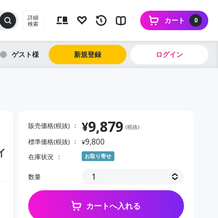
詳細
カート
0
検索
ゲスト
新規登録
ログイン
9,879
¥
販売価格(税抜)
(税抜)
9,800
標準価格(税抜)
¥
イ
在庫状況
お取り寄せ
数量
カートへ入れる