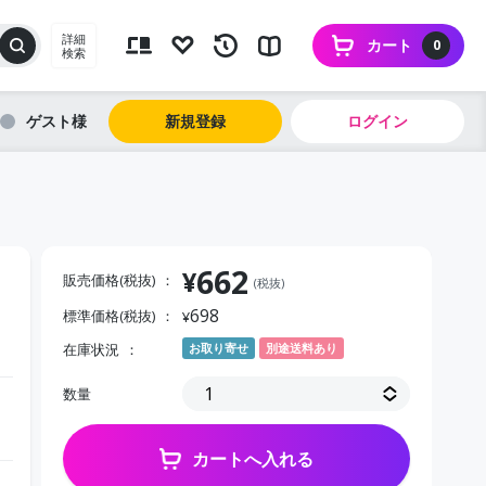
詳細
カート
0
検索
ゲスト
新規登録
ログイン
662
¥
販売価格(税抜)
(税抜)
698
標準価格(税抜)
¥
在庫状況
お取り寄せ
別途送料あり
数量
カートへ入れる