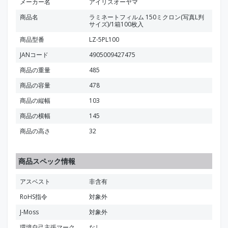
メーカー名
アイリスオーヤマ
商品名
ラミネートフィルム 150ミクロン(写真L判
サイズ)/1箱100枚入
商品型番
LZ-5PL100
JANコード
4905009427475
商品の重量
485
商品の容量
478
商品の縦幅
103
商品の横幅
145
商品の高さ
32
商品スペック情報
アスベスト
非含有
RoHS指令
対象外
J-Moss
対象外
環境自己主張マーク
なし