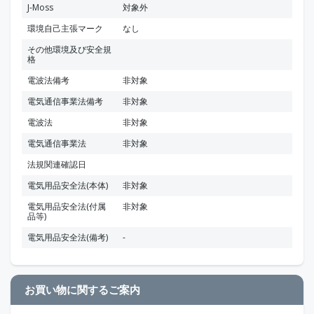
J-Moss
対象外
環境自己主張マーク
なし
その他環境及び安全規
格
電波法備考
非対象
電気通信事業法備考
非対象
電波法
非対象
電気通信事業法
非対象
法規関連確認日
電気用品安全法(本体)
非対象
電気用品安全法(付属
非対象
品等)
電気用品安全法(備考)
-
お買い物に関するご案内