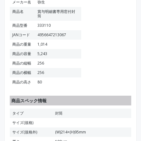
メーカー名
弥生
商品名
賞与明細書専用窓付封
筒
商品型番
333110
JANコード
4956647213067
商品の重量
1,014
商品の容量
5,243
商品の縦幅
256
商品の横幅
256
商品の高さ
80
商品スペック情報
タイプ
封筒
サイズ(規格)
サイズ(規格外)
(W)214×(H)95mm