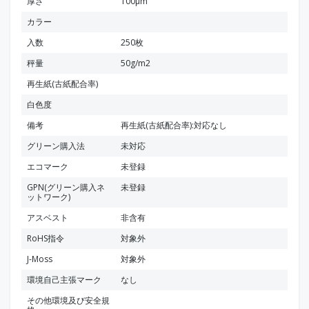
厚さ
100μm
カラー
入数
250枚
秤量
50g/m2
再生紙(古紙配合率)
白色度
備考
再生紙(古紙配合率):対応なし
グリーン購入法
未対応
エコマーク
未登録
GPN(グリーン購入ネ
未登録
ットワーク)
アスベスト
非含有
RoHS指令
対象外
J-Moss
対象外
環境自己主張マーク
なし
その他環境及び安全規