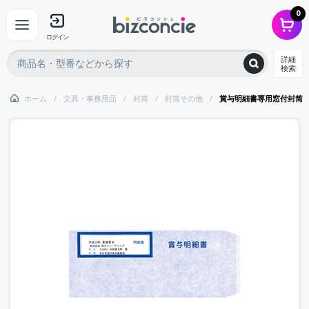
0
ログイン
詳細
検索
ホーム
文具・事務用品
封筒
封筒その他
賞与明細書専用窓付封筒