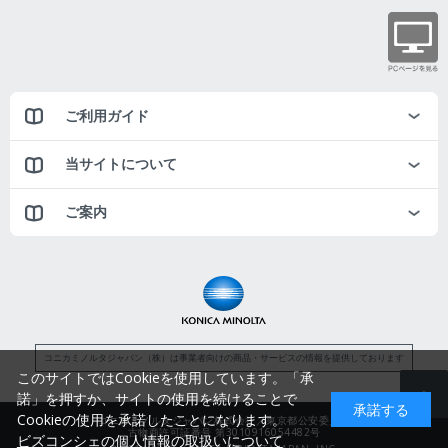
ご利用ガイド
当サイトについて
ご案内
コニカミノルタジャパン（株）は事業者向けの商品・サービスの情報を提供しております
このサイトではCookieを使用しています。「承
諾」を押すか、サイトの使用を続けることで
承諾する
Cookieの使用を承諾したことになります。
コニカミノルタジャパン株式会社／東京都公安委員会
古物商許可証番号 第3010916054482号
ビズコンシェの個人情報の取扱いについて