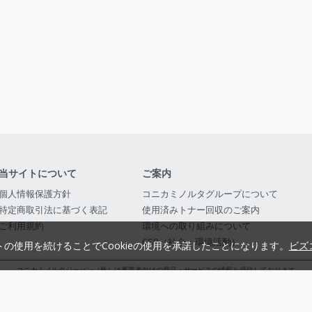
当サイトについて
ご案内
個人情報保護方針
コニカミノルタグループについて
特定商取引法に基づく表記
使用済みトナー回収のご案内
ご利用規約
環境への取り組みについて
CSR（社会・環境活動）
トの使用を続けることでCookieの使用を承諾したことになります。
ビズ
コニカミノルタジャパン（株）は事業者向けの商品・サービスの情報を提供しております
コニカミノルタジャパン株式会社／東京都公安委員会 古物商許可証番号 第3010916054482
© 2014-
2026
KONICA MINOLTA JAPAN, INC.