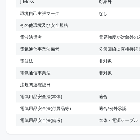
J-Moss
対象外
環境自己主張マーク
なし
その他環境及び安全規格
電波法備考
電界強度が対象外の
電気通信事業法備考
公衆回線に直接接続
電波法
非対象
電気通信事業法
非対象
法規関連確認日
電気用品安全法(本体)
適合
電気用品安全法(付属品等)
適合/例外承認
電気用品安全法(備考)
本体・電源ケーブル