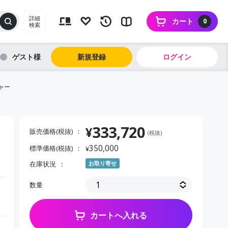
詳細
カート
0
検索
ゲスト
新規登録
ログイン
ャー
333,720
¥
販売価格(税抜)
(税抜)
350,000
標準価格(税抜)
¥
在庫状況
お取り寄せ
数量
カートへ入れる