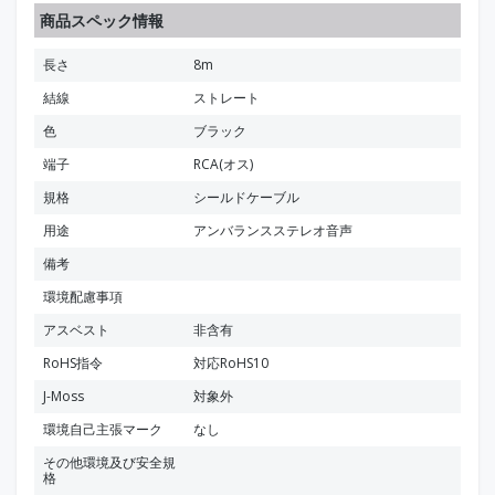
商品スペック情報
長さ
8m
結線
ストレート
色
ブラック
端子
RCA(オス)
規格
シールドケーブル
用途
アンバランスステレオ音声
備考
環境配慮事項
アスベスト
非含有
RoHS指令
対応RoHS10
J-Moss
対象外
環境自己主張マーク
なし
その他環境及び安全規
格