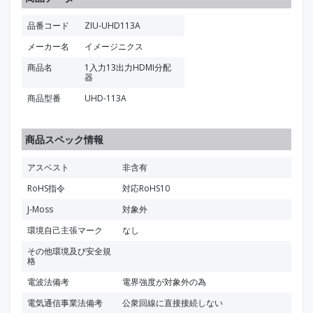
品番コード
ZIU-UHD113A
メーカー名
イメージニクス
商品名
1入力13出力HDMI分配
器
商品型番
UHD-113A
商品スペック情報
アスベスト
非含有
RoHS指令
対応RoHS10
J-Moss
対象外
環境自己主張マーク
なし
その他環境及び安全規
格
電波法備考
電界強度が対象外の為
電気通信事業法備考
公衆回線に直接接続しない