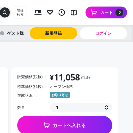
詳細
カート
0
検索
ゲスト
新規登録
ログイン
11,058
¥
販売価格(税抜)
(税抜)
標準価格(税抜)
オープン価格
在庫状況
お取り寄せ
数量
カートへ入れる