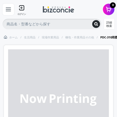
0
ログイン
詳細
検索
ホーム
生活用品
現場作業用品
梱包・作業用品その他
PDC-310