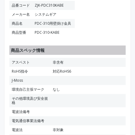
品番コード
ZJK-PDC310KABE
メーカー名
システムギア
商品名
PDC-310用壁掛け金具
商品型番
PDC-310-KABE
商品スペック情報
アスベスト
非含有
RoHS指令
対応RoHS6
J-Moss
環境自己主張マーク
なし
その他環境及び安全規
格
電波法備考
電気通信事業法備考
電波法
非対象