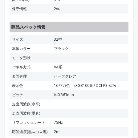
保守情報
2年
商品スペック情報
サイズ
32型
本体カラー
ブラック
モニタ形状
パネル方式
VA系
表面処理
ハーフグレア
表示色
1677万色 sRGB100% / DCI-P3 82%
ピッチ
約0.363mm
走査周波数(水平)
走査周波数(垂直)
リフレッシュレート
75Hz
応答速度(黒→白→黒)
2ms