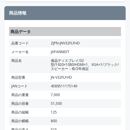
商品情報
商品データ
品番コード
ZJPN-JNV32FLFHD
メーカー名
JAPANNEXT
商品名
液晶ディスプレイ/32
型/1920×1080/HDMI×1、VGA×1/ブラック/
スピーカー：有/2年保証
商品型番
JN-V32FLFHD
JANコード
4589511175149
商品の重量
7,000
商品の容量
51,500
商品の縦幅
125
商品の横幅
800
商品の高さ
515