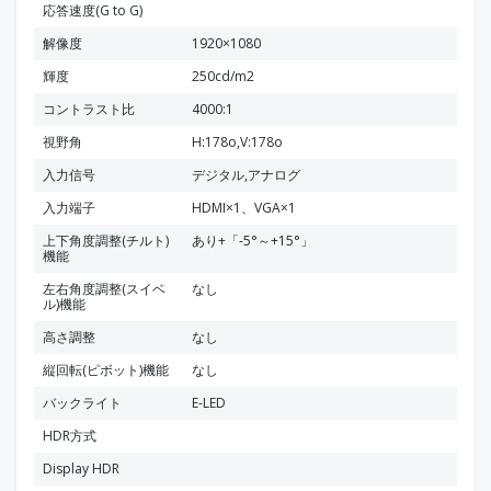
応答速度(G to G)
解像度
1920×1080
輝度
250cd/m2
コントラスト比
4000:1
視野角
H:178o,V:178o
入力信号
デジタル,アナログ
入力端子
HDMI×1、VGA×1
上下角度調整(チルト)
あり+「-5°～+15°」
機能
左右角度調整(スイベ
なし
ル)機能
高さ調整
なし
縦回転(ピボット)機能
なし
バックライト
E-LED
HDR方式
Display HDR