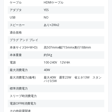
ケーブル
HDMIケーブル
アダプタ
YES
USB
NO
スピーカー
あり+2Wx2
適合規格
プラグ アンド プレイ
本体サイズ(H×W×D)
高507mmx幅715mmx奥行188mm
本体重量
約5Kg
電源
100-240V 12V/4A
最大消費電力
40W
最大消費電力(備考)
最大40W 通常23W 省エネ13W スタン
バイ0.5W
標準消費電力
スリープ時消費電力
電源OFF時消費電力
その他節電関連