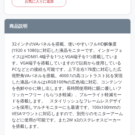
お気に入りに追加
商品説明
32インチのVAパネルを搭載、使いやすいフルHD解像度
(1920 x 1080)に対応した液晶モニターです。インターフェ
イスはHDMI1.4端子を1つとVGA端子を1つ搭載していま
す。VGA端子を搭載していますので以前から使用している
PCなどとの接続も可能です。上下左右178度に対応した広
視野角VAパネルを搭載。4000:1の高コントラスト比を実現
した液晶パネルはsRGB100%の広色域に対応、コンテンツ
を色鮮やかに映し出します。長時間使用時に眼に優しいフ
リッカーフリー（ちらつき軽減）、ブルーライト軽減モー
ドを搭載します。 スタイリッシュなフレームレスデザイ
ンを採用しマルチモニターにも最適です。100x100mmの
VESAマウントに対応しますので、別売りのモニターアーム
などに使用が可能です。また2W x2のステレオスピーカー
を搭載します。