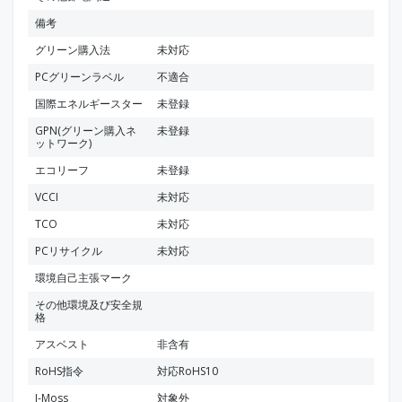
備考
グリーン購入法
未対応
PCグリーンラベル
不適合
国際エネルギースター
未登録
GPN(グリーン購入ネ
未登録
ットワーク)
エコリーフ
未登録
VCCI
未対応
TCO
未対応
PCリサイクル
未対応
環境自己主張マーク
その他環境及び安全規
格
アスベスト
非含有
RoHS指令
対応RoHS10
J-Moss
対象外