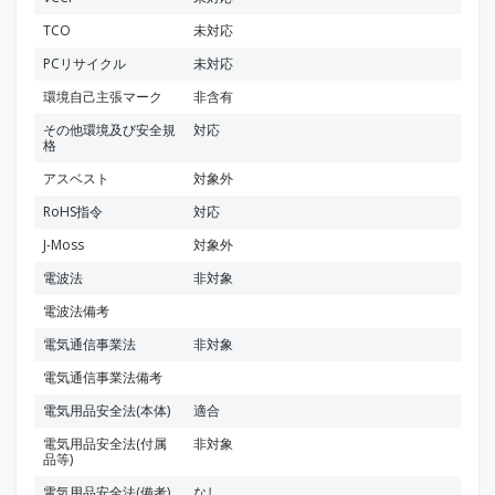
TCO
未対応
PCリサイクル
未対応
環境自己主張マーク
非含有
その他環境及び安全規
対応
格
アスベスト
対象外
RoHS指令
対応
J-Moss
対象外
電波法
非対象
電波法備考
電気通信事業法
非対象
電気通信事業法備考
電気用品安全法(本体)
適合
電気用品安全法(付属
非対象
品等)
電気用品安全法(備考)
なし