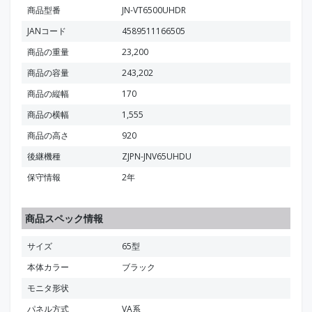
商品型番
JN-VT6500UHDR
JANコード
4589511166505
商品の重量
23,200
商品の容量
243,202
商品の縦幅
170
商品の横幅
1,555
商品の高さ
920
後継機種
ZJPN-JNV65UHDU
保守情報
2年
商品スペック情報
サイズ
65型
本体カラー
ブラック
モニタ形状
パネル方式
VA系