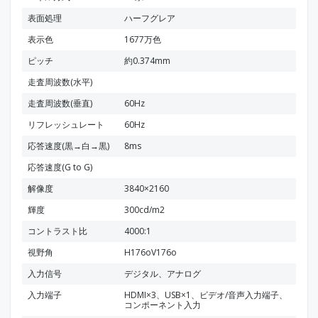
表面処理
ハーフグレア
表示色
1677万色
ピッチ
約0.374mm
走査周波数(水平)
走査周波数(垂直)
60Hz
リフレッシュレート
60Hz
応答速度(黒→白→黒)
8ms
応答速度(G to G)
解像度
3840×2160
輝度
300cd/m2
コントラスト比
4000:1
視野角
H176oV176o
入力信号
デジタル、アナログ
入力端子
HDMI×3、USB×1、ビデオ/音声入力端子、
コンポーネント入力