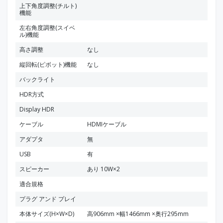
上下角度調整(チルト)
機能
左右角度調整(スイベ
ル)機能
高さ調整
なし
縦回転(ピボット)機能
なし
バックライト
HDR方式
Display HDR
ケーブル
HDMIケーブル
アダプタ
無
USB
有
スピーカー
あり 10W×2
適合規格
プラグ アンド プレイ
本体サイズ(H×W×D)
高906mm ×幅1466mm ×奥行295mm