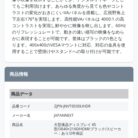
てもご利用頂けます。あらゆる角度から見ても色やコント
ラストの変化がおきにくいVAパネルを搭載し、広視野角上
下左右176°を実現します。高性能VAパネルは 4000:1 の高
コントラストを実現し鮮やかに映像を映し出します。60Hz
のリフレッシュレートで、動きの速い描写の映像をなめら
かに表現することが可能です。筐体はブラックの1色とな
ります。400x400のVESAマウントに対応、対応の金具を使
用することで壁掛けやスタンドへの取り付けが可能です。
商品情報
商品データ
品番コード
ZJPN-JNVT6500UHDR
メーカー名
JAPANNEXT
商品名
大型液晶ディスプレイ 65
型/3840×2160/HDMI/ブラック/スピーカ
ー：あり/2年保証