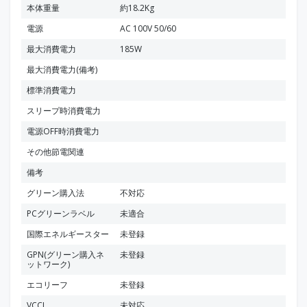
本体重量
約18.2Kg
電源
AC 100V 50/60
最大消費電力
185W
最大消費電力(備考)
標準消費電力
スリープ時消費電力
電源OFF時消費電力
その他節電関連
備考
グリーン購入法
不対応
PCグリーンラベル
未適合
国際エネルギースター
未登録
GPN(グリーン購入ネ
未登録
ットワーク)
エコリーフ
未登録
VCCI
未対応