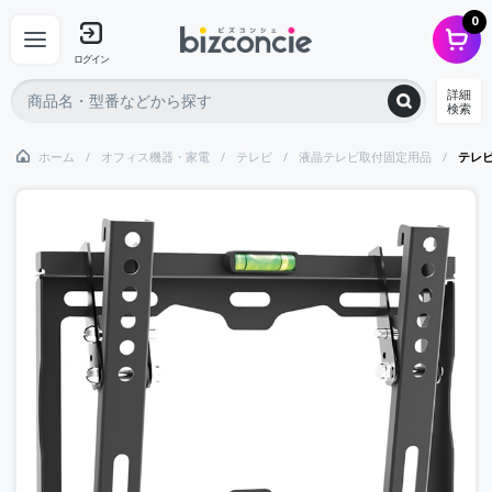
0
ログイン
詳細
検索
ホーム
オフィス機器・家電
テレビ
液晶テレビ取付固定用品
テレビ