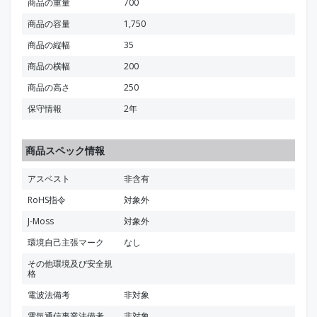
商品の重量
700
商品の容量
1,750
商品の縦幅
35
商品の横幅
200
商品の高さ
250
保守情報
2年
商品スペック情報
アスベスト
非含有
RoHS指令
対象外
J-Moss
対象外
環境自己主張マーク
なし
その他環境及び安全規
格
電波法備考
非対象
電気通信事業法備考
非対象