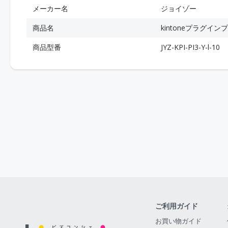
メーカー名
ジョイゾー
商品名
kintoneプラグイ
商品型番
JYZ-KPI-PI3-Y-l-10
ご利用ガイド
お買い物ガイド