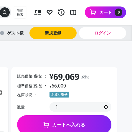
詳細
カート
0
検索
ゲスト
新規登録
ログイン
69,069
¥
販売価格(税抜)
(税抜)
66,000
標準価格(税抜)
¥
0
在庫状況
お取り寄せ
数量
カートへ入れる