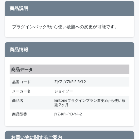
商品説明
プラグインパック3から使い放題への変更が可能です。
商品情報
商品データ
品番コード
ZJYZ-JYZKPIPI3YL2
メーカー名
ジョイゾー
商品名
kintoneプラグインプラン変更3から使い放
題 2ヶ月
商品型番
JYZ-KPI-PI3-Y-l-2
お買い物に関するご案内