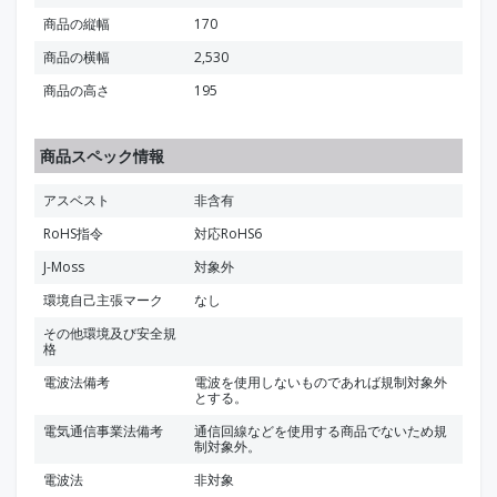
商品の縦幅
170
商品の横幅
2,530
商品の高さ
195
商品スペック情報
アスベスト
非含有
RoHS指令
対応RoHS6
J-Moss
対象外
環境自己主張マーク
なし
その他環境及び安全規
格
電波法備考
電波を使用しないものであれば規制対象外
とする。
電気通信事業法備考
通信回線などを使用する商品でないため規
制対象外。
電波法
非対象