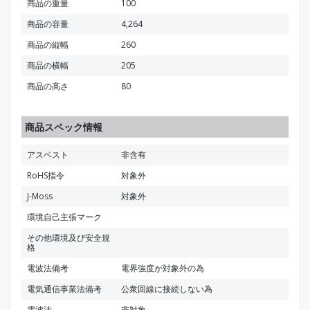
商品の重量
100
商品の容量
4,264
商品の縦幅
260
商品の横幅
205
商品の高さ
80
商品スペック情報
アスベスト
非含有
RoHS指令
対象外
J-Moss
対象外
環境自己主張マーク
その他環境及び安全規
格
電波法備考
電界強度が対象外の為
電気通信事業法備考
公衆回線に接続しない為
電波法
非対象