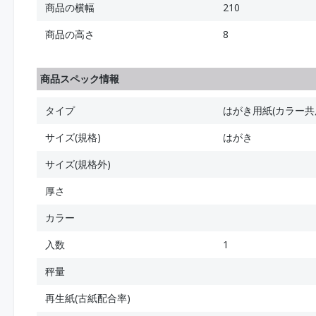
商品の横幅
210
商品の高さ
8
商品スペック情報
タイプ
はがき用紙(カラー共
サイズ(規格)
はがき
サイズ(規格外)
厚さ
カラー
入数
1
秤量
再生紙(古紙配合率)