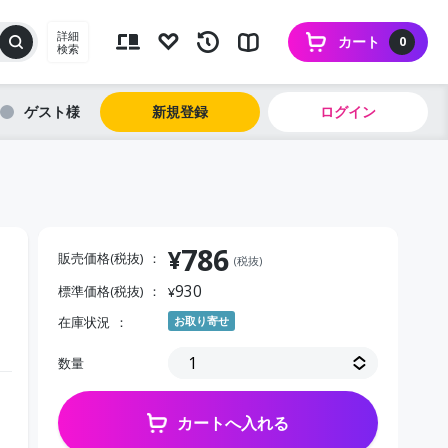
詳細
カート
0
検索
ゲスト
新規登録
ログイン
786
¥
販売価格(税抜)
(税抜)
930
標準価格(税抜)
¥
在庫状況
お取り寄せ
数量
カートへ入れる