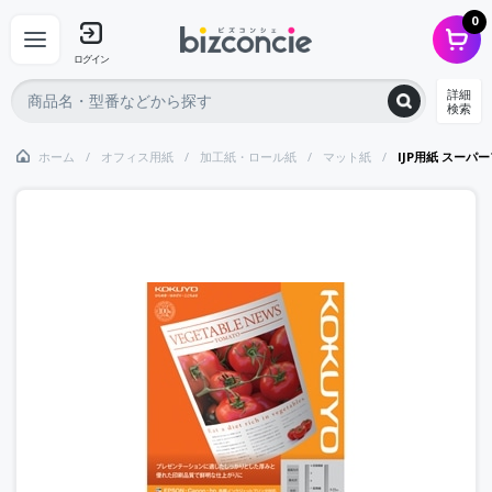
0
ログイン
詳細
検索
ホーム
オフィス用紙
加工紙・ロール紙
マット紙
IJP用紙 スーパ