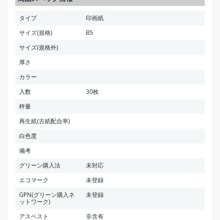
タイプ
印画紙
サイズ(規格)
B5
サイズ(規格外)
厚さ
カラー
入数
30枚
秤量
再生紙(古紙配合率)
白色度
備考
グリーン購入法
未対応
エコマーク
未登録
GPN(グリーン購入ネ
未登録
ットワーク)
アスベスト
非含有