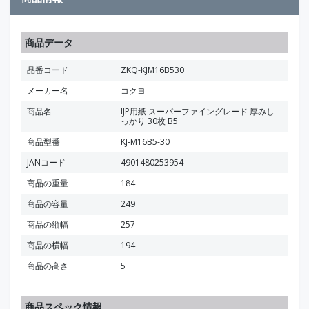
商品データ
品番コード
ZKQ-KJM16B530
メーカー名
コクヨ
商品名
IJP用紙 スーパーファイングレード 厚みし
っかり 30枚 B5
商品型番
KJ-M16B5-30
JANコード
4901480253954
商品の重量
184
商品の容量
249
商品の縦幅
257
商品の横幅
194
商品の高さ
5
商品スペック情報