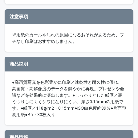
注意事項
※用紙のカールや汚れの原因になるおそれがあるため、フ
チなし印刷はおすすめしません。
商品説明
●高画質写真を色彩豊かに印刷／速乾性と耐久性に優れ、
高画質・高解像度のデータを鮮やかに再現。プレゼンや会
議などを効果的に演出します。●しっかりとした紙厚／裏
うつりしにくくシワになりにくい、厚さ0.15mmの用紙で
す。●紙厚／118g/m2・0.15mm●ISO白色度約89％●片面印
刷用紙●B5・30枚入り
商品情報