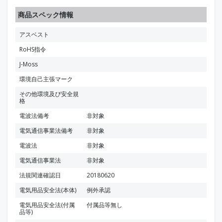
商品スペック情報
アスベスト
RoHS指令
J-Moss
環境自己主張マーク
その他環境及び安全規
格
電波法備考
非対象
電気通信事業法備考
非対象
電波法
非対象
電気通信事業法
非対象
法規関連確認日
20180620
電気用品安全法(本体)
例外承認
電気用品安全法(付属
付属品等無し
品等)