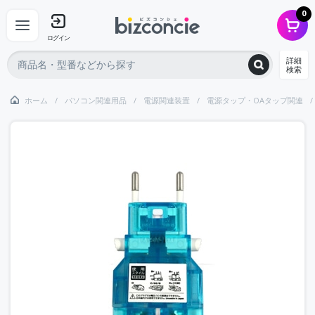
0
ログイン
詳細
検索
ホーム
パソコン関連用品
電源関連装置
電源タップ・OAタップ関連