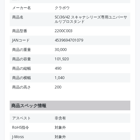
メーカー名
クラボウ
商品名
SCi36/42 スキャナシリーズ専用ユニバーサ
ルリプロスタンド
商品型番
2200C003
JANコード
4539694701079
商品の重量
30,000
商品の容量
101,920
商品の縦幅
490
商品の横幅
1,040
商品の高さ
200
商品スペック情報
アスベスト
非含有
RoHS指令
対象外
J-Moss
対象外