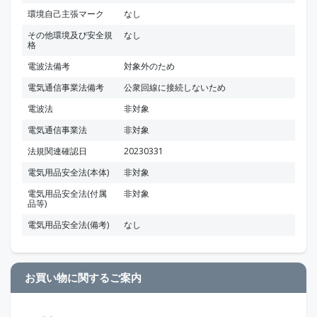
環境自己主張マーク
なし
その他環境及び安全規
なし
格
電波法備考
対象外のため
電気通信事業法備考
公衆回線に接続しないため
電波法
非対象
電気通信事業法
非対象
法規関連確認日
20230331
電気用品安全法(本体)
非対象
電気用品安全法(付属
非対象
品等)
電気用品安全法(備考)
なし
お買い物に関するご案内