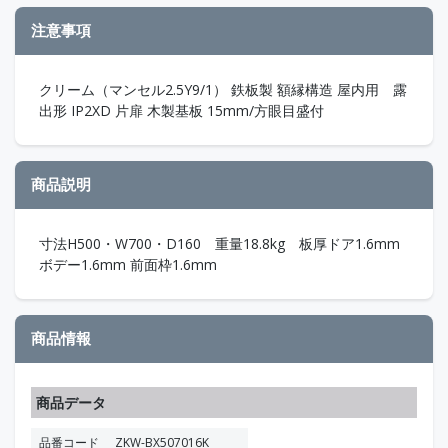
注意事項
クリーム（マンセル2.5Y9/1） 鉄板製 額縁構造 屋内用 露
出形 IP2XD 片扉 木製基板 15mm/方眼目盛付
商品説明
寸法H500・W700・D160 重量18.8kg 板厚ドア1.6mm
ボデー1.6mm 前面枠1.6mm
商品情報
商品データ
品番コード
ZKW-BX507016K