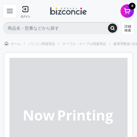
0
ログイン
詳細
検索
ホーム
パソコン関連用品
ケーブル・ケーブル関連用品
建屋用配線･設