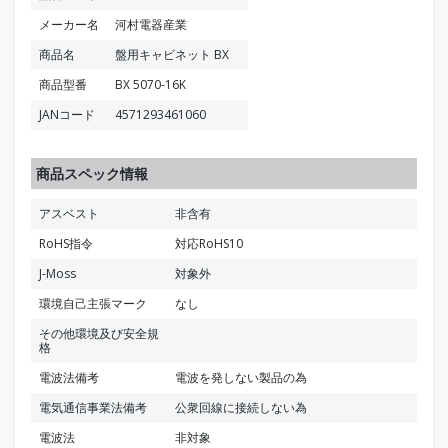
メーカー名
河村電器産業
商品名
盤用キャビネット BX
商品型番
BX 5070-16K
JANコード
4571293461060
商品スペック情報
アスベスト
非含有
RoHS指令
対応RoHS10
J-Moss
対象外
環境自己主張マーク
なし
その他環境及び安全規
格
電波法備考
電波を発しない製品の為
電気通信事業法備考
公衆回線に接続しない為
電波法
非対象