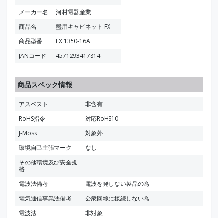
メーカー名
河村電器産業
商品名
盤用キャビネット FX
商品型番
FX 1350-16A
JANコード
4571293417814
商品スペック情報
アスベスト
非含有
RoHS指令
対応RoHS10
J-Moss
対象外
環境自己主張マーク
なし
その他環境及び安全規
格
電波法備考
電波を発しない製品の為
電気通信事業法備考
公衆回線に接続しない為
電波法
非対象