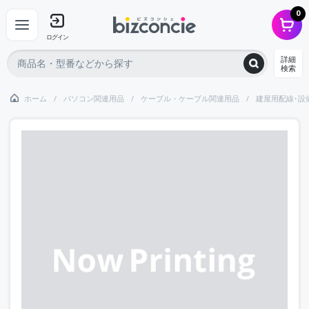
0
ログイン
詳細
検索
ホーム
パソコン関連用品
ケーブル・ケーブル関連用品
建屋用配線･設