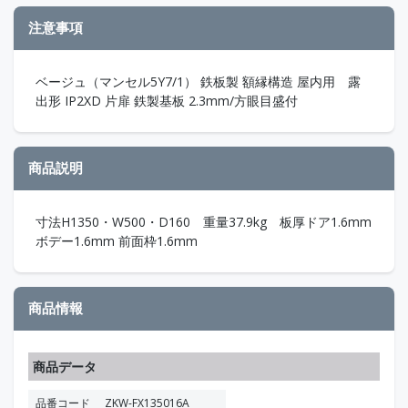
注意事項
ベージュ（マンセル5Y7/1） 鉄板製 額縁構造 屋内用 露
出形 IP2XD 片扉 鉄製基板 2.3mm/方眼目盛付
商品説明
寸法H1350・W500・D160 重量37.9kg 板厚ドア1.6mm
ボデー1.6mm 前面枠1.6mm
商品情報
商品データ
品番コード
ZKW-FX135016A