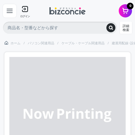
0
ログイン
詳細
検索
ホーム
パソコン関連用品
ケーブル・ケーブル関連用品
建屋用配線･設