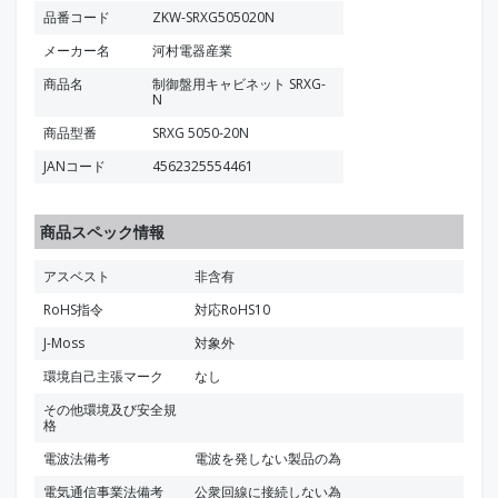
品番コード
ZKW-SRXG505020N
メーカー名
河村電器産業
商品名
制御盤用キャビネット SRXG-
N
商品型番
SRXG 5050-20N
JANコード
4562325554461
商品スペック情報
アスベスト
非含有
RoHS指令
対応RoHS10
J-Moss
対象外
環境自己主張マーク
なし
その他環境及び安全規
格
電波法備考
電波を発しない製品の為
電気通信事業法備考
公衆回線に接続しない為