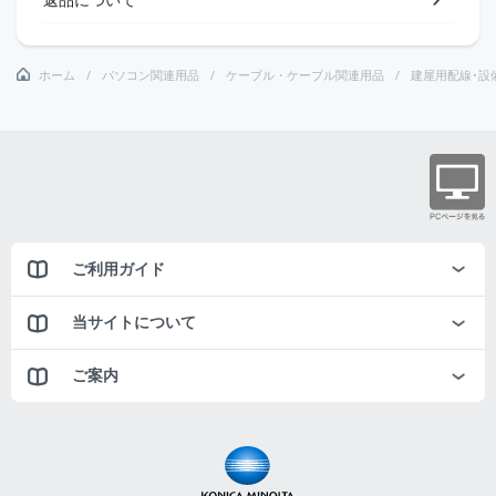
ホーム
パソコン関連用品
ケーブル・ケーブル関連用品
建屋用配線･設
ご利用ガイド
当サイトについて
ご案内