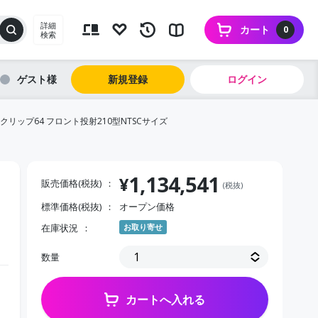
詳細
カート
0
検索
ゲスト
新規登録
ログイン
リップ64 フロント投射210型NTSCサイズ
1,134,541
¥
販売価格(税抜)
(税抜)
標準価格(税抜)
オープン価格
在庫状況
お取り寄せ
数量
カートへ入れる