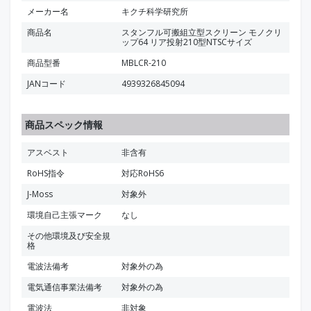
メーカー名
キクチ科学研究所
商品名
スタンフル可搬組立型スクリーン モノクリ
ップ64 リア投射210型NTSCサイズ
商品型番
MBLCR-210
JANコード
4939326845094
商品スペック情報
アスベスト
非含有
RoHS指令
対応RoHS6
J-Moss
対象外
環境自己主張マーク
なし
その他環境及び安全規
格
電波法備考
対象外の為
電気通信事業法備考
対象外の為
電波法
非対象