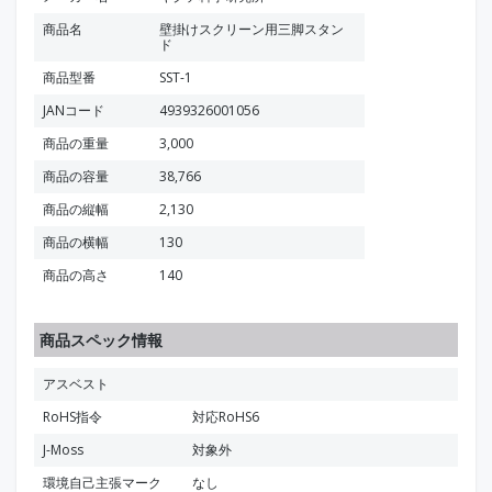
商品名
壁掛けスクリーン用三脚スタン
ド
商品型番
SST-1
JANコード
4939326001056
商品の重量
3,000
商品の容量
38,766
商品の縦幅
2,130
商品の横幅
130
商品の高さ
140
商品スペック情報
アスベスト
RoHS指令
対応RoHS6
J-Moss
対象外
環境自己主張マーク
なし